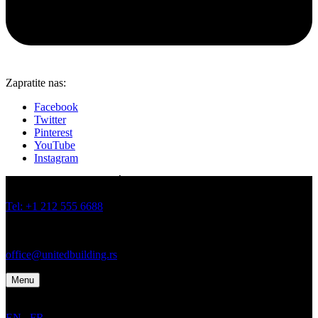
Zapratite nas:
Facebook
Twitter
Pinterest
YouTube
Instagram
JOVANA BRANKOVIĆA 19 I 21, BATAJNICA, BEOGRAD
Tel: +1 212 555 6688
Tel: +1 212 555 6699
office@unitedbuilding.rs
Menu
EN
/
FR