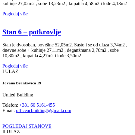
kuhinje 27,02m2 , sobe 13,23m2 , kupatila 4,58m2 i lođe 4,18m2
Pogledaj više
Stan 6 – potkrovlje
Stan je dvosoban, površine 52,05m2. Sastoji se od ulaza 3,74m2 ,
dnevne sobe + kuhinje 27,11m2 , deganžmana 2,76m2 , sobe
10,80m2 , kupatila 4,27m2 i lođe 3,50m2
Pogledaj više
I ULAZ
Jovana Brankovića 19
United Building
Telefon:
+381 60 5161-455
Email:
officeacbuilding@gmail.com
POGLEDAJ STANOVE
II ULAZ