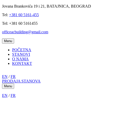
Jovana Brankovića 19 i 21, BATAJNICA, BEOGRAD
Tel:
+381 60 5161-455
Tel: +381 60 5161455
officeacbuilding@gmail.com
Menu
POČETNA
STANOVI
O NAMA
KONTAKT
EN
/
FR
PRODAJA STANOVA
Menu
EN
/
FR