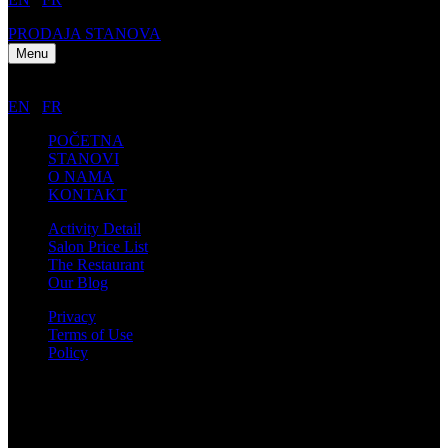
PRODAJA STANOVA
Menu
EN
/
FR
POČETNA
STANOVI
O NAMA
KONTAKT
Activity Detail
Salon Price List
The Restaurant
Our Blog
Privacy
Terms of Use
Policy
Kontakt informacije