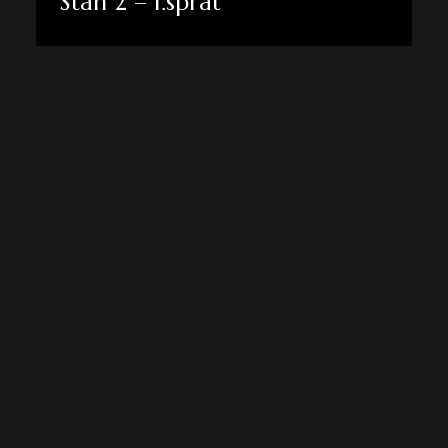
Stan 2 – 1.sprat
Pogledaj više