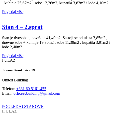
+kuhinje 25,67m2 , sobe 12,26m2, kupatila 3,83m2 i lođe 4,10m2
Pogledaj više
Stan 4 – 2.sprat
Stan je dvosoban, površine 41,40m2. Sastoji se od ulaza 3,85m2 ,
dnevne sobe + kuhinje 19,86m2 , sobe 11,38m2 , kupatila 3,91m2 i
lođe 2,40m2
Pogledaj više
I ULAZ
Jovana Brankovića 19
United Building
Telefon:
+381 60 5161-455
Email:
officeacbuilding@gmail.com
POGLEDAJ STANOVE
II ULAZ