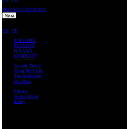
PRODAJA STANOVA
Menu
EN
/
FR
POČETNA
STANOVI
O NAMA
KONTAKT
Activity Detail
Salon Price List
The Restaurant
Our Blog
Privacy
Terms of Use
Policy
Kontakt informacije