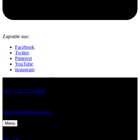
Zapratite nas:
Facebook
Twitter
Pinterest
YouTube
Instagram
JOVANA BRANKOVIĆA 19 I 21, BATAJNICA, BEOGRAD
Tel: +1 212 555 6688
Tel: +1 212 555 6699
office@unitedbuilding.rs
Menu
EN
/
FR