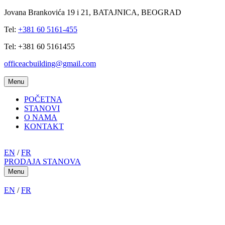
Jovana Brankovića 19 i 21, BATAJNICA, BEOGRAD
Tel:
+381 60 5161-455
Tel: +381 60 5161455
officeacbuilding@gmail.com
Menu
POČETNA
STANOVI
O NAMA
KONTAKT
EN
/
FR
PRODAJA STANOVA
Menu
EN
/
FR