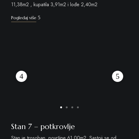
11,38m2 , kupatila 3,91m2 i lođe 2,40m2
Pogledaj više
Stan 7 – potkrovlje
Stan je trosoban, površine 61,00m2. Sastoji se od