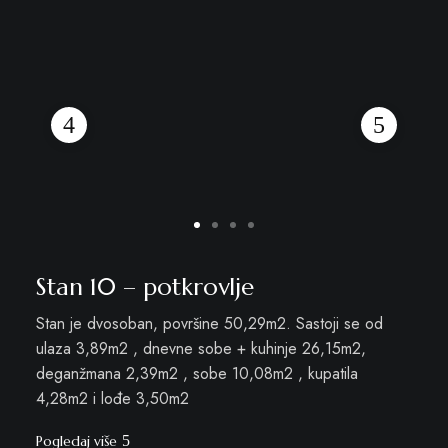
Stan 10 – potkrovlje
Stan je dvosoban, površine 50,29m2. Sastoji se od
ulaza 3,89m2 , dnevne sobe + kuhinje 26,15m2,
deganžmana 2,39m2 , sobe 10,08m2 , kupatila
4,28m2 i lođe 3,50m2
Pogledaj više