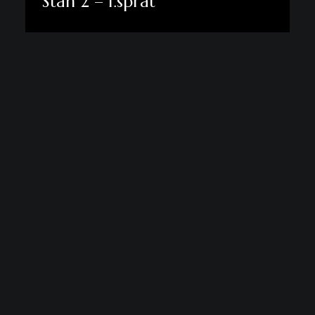
Stan 2 – 1.sprat
Pogledaj više